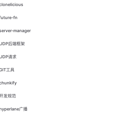
clonelicious
future-fn
server-manager
UDP后端框架
UDP请求
GIT工具
chunkify
开发规范
hyperlane广播