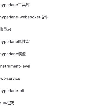
hyperlane工具库
hyperlane-websocket插件
热重启
hyperlane属性宏
hyperlane模型
instrument-level
jwt-service
hyperlane-cli
euv框架