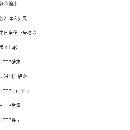
颜色输出
标准库宏扩展
中国身份证号校验
版本比较
HTTP请求
二进制加解密
HTTP压缩解压
HTTP常量
HTTP类型