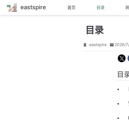
eastspire
跳
首页
目录
至
主
要
目录
內
容
eastspire
2026/7
目