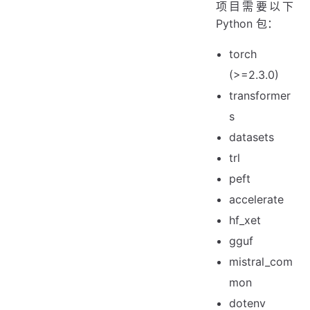
项目需要以下
Python 包：
torch
(>=2.3.0)
transformer
s
datasets
trl
peft
accelerate
hf_xet
gguf
mistral_com
mon
dotenv