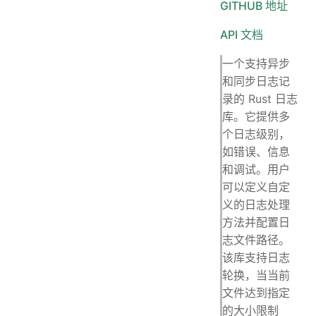
GITHUB 地址
API 文档
一个支持异步
和同步日志记
录的 Rust 日志
库。它提供多
个日志级别，
如错误、信息
和调试。用户
可以定义自定
义的日志处理
方法并配置日
志文件路径。
该库支持日志
轮换，当当前
文件达到指定
的大小限制