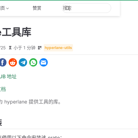
网页
赞赏
ne工具库
/25
小于 1 分钟
hyperlane-utils
HUB 地址
文档
 hyperlane 提供工具的库。
装
使用以下命令安装该 crate：