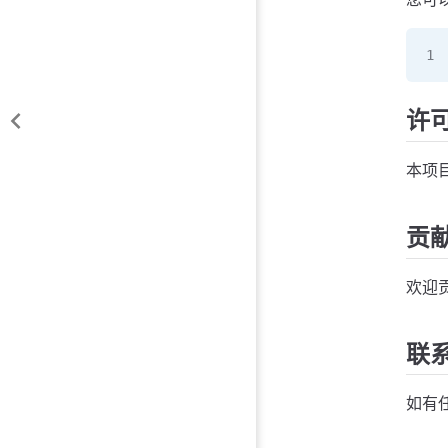
许
本项
贡
欢迎贡
联
如有