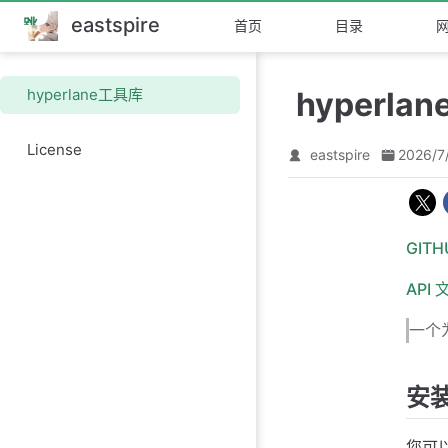
eastspire
跳
首页
目录
至
主
要
hyperlane工具库
hyperla
內
容
License
eastspire
2026/7
GIT
API 
一个为
安
您可以