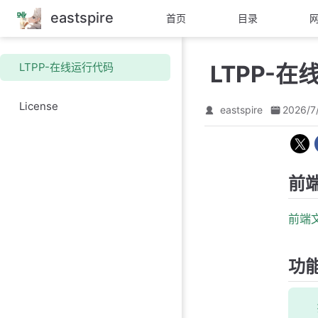
eastspire
跳
首页
目录
至
主
要
LTPP-在线运行代码
LTPP-
內
容
License
eastspire
2026/7
前
前端
功