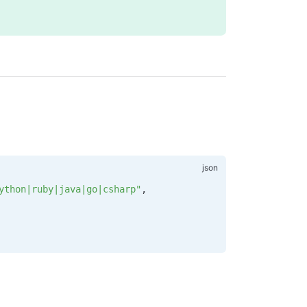
ython|ruby|java|go|csharp"
,