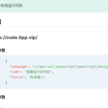
持在线运行代码
口
s://code.ltpp.vip/
参数
{
  "language"
: 
"c|cpp|rust|javascript|typescript|php|p
  "code"
: 
"需要运行的代码"
,
  "testin"
: 
"标准输入"
}
参数