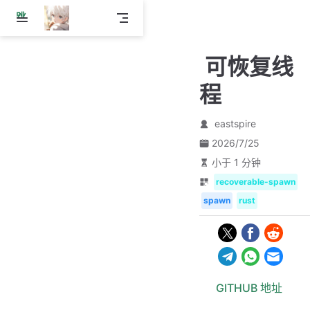
跳
至
主
可恢复线
要
內
程
容
eastspire
2026/7/25
小于 1 分钟
recoverable-spawn
spawn
rust
GITHUB 地址