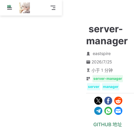
跳
至
主
server-
要
內
manager
容
eastspire
2026/7/25
小于 1 分钟
server-manager
server
manager
GITHUB 地址