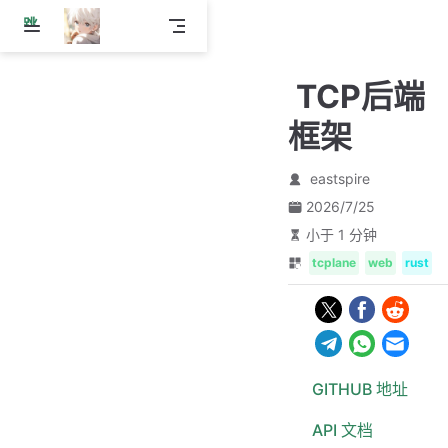
跳
至
主
TCP后端
要
內
框架
容
eastspire
2026/7/25
小于 1 分钟
tcplane
web
rust
GITHUB 地址
API 文档