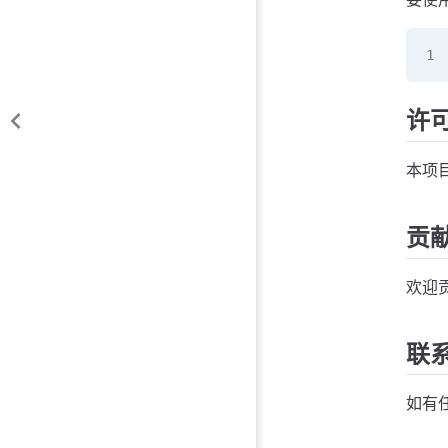
许
本项
贡
欢迎贡
联
如有