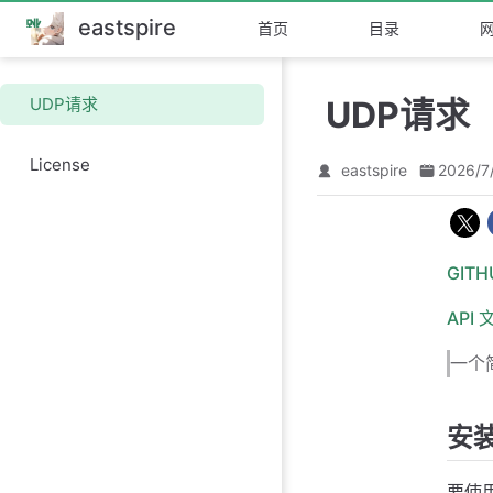
eastspire
跳
首页
目录
至
主
要
UDP请求
UDP请求
內
容
License
eastspire
2026/7
GIT
API 
一个
安
要使